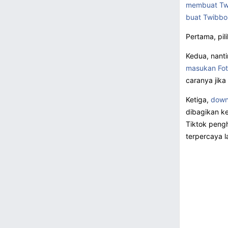
membuat Tw
buat Twibbo
Pertama, pil
Kedua, nanti
masukan Fot
caranya jik
Ketiga,
down
dibagikan k
Tiktok pengh
terpercaya l