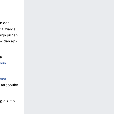
an dan
gai warga
gn pilihan
ok dan apk
ta
ahun
amat
 terpopuler
g dikutip