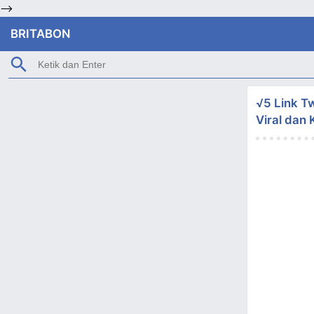
-->
BRITABON
√5 Link T
Viral dan 