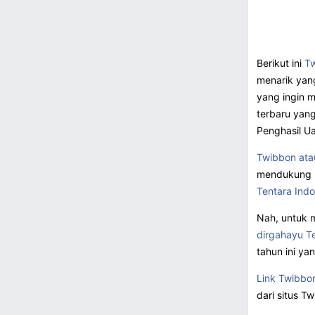
Berikut ini
Tw
menarik yang
yang ingin 
terbaru yan
Penghasil U
Twibbon atau
mendukung b
Tentara Indo
Nah, untuk 
dirgahayu Te
tahun ini ya
Link Twibbon
dari situs T