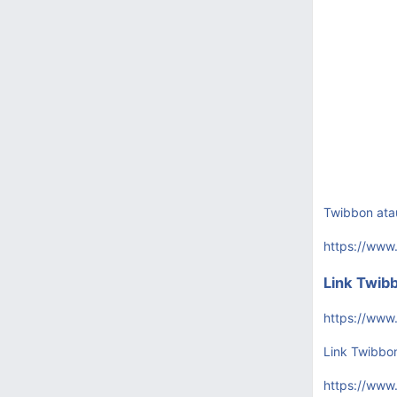
Twibbon ata
https://www
Link Twibb
https://www
Link Twibbo
https://www