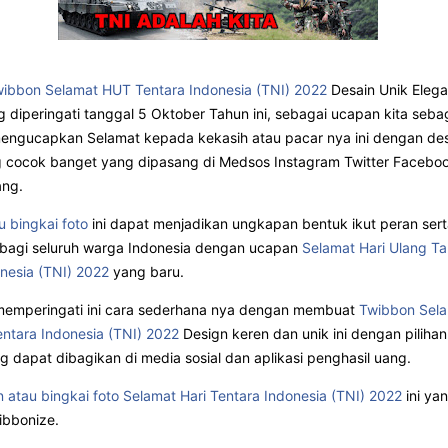
ibbon Selamat HUT Tentara Indonesia (TNI) 2022
Desain Unik Eleg
 diperingati tanggal 5 Oktober Tahun ini, sebagai ucapan kita seba
mengucapkan Selamat kepada kekasih atau pacar nya ini dengan desi
g cocok banget yang dipasang di Medsos Instagram Twitter Facebo
ang.
 bingkai foto
ini dapat menjadikan ungkapan bentuk ikut peran ser
agi seluruh warga Indonesia dengan ucapan
Selamat Hari Ulang T
nesia (TNI) 2022
yang baru.
memperingati ini cara sederhana nya dengan membuat
Twibbon Sel
ntara Indonesia (TNI) 2022
Design keren dan unik ini dengan pilihan
ng dapat dibagikan di media sosial dan aplikasi penghasil uang.
 atau bingkai foto Selamat Hari Tentara Indonesia (TNI) 2022
ini yan
wibbonize.