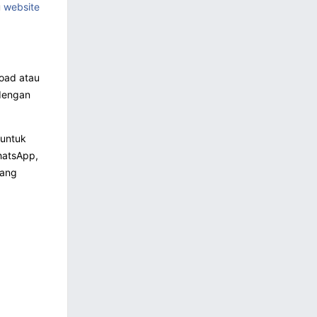
u
website
load atau
 dengan
 untuk
hatsApp,
yang